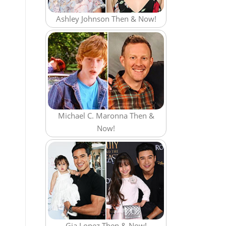
Ashley Johnson Then & Now!
Michael C. Maronna Then &
Now!
Gia Lopez Then & Now!