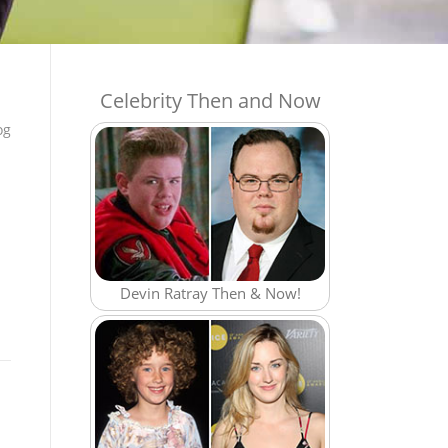
Celebrity Then and Now
og
Devin Ratray Then & Now!